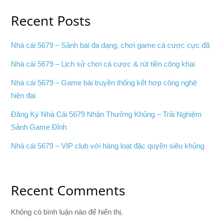
Recent Posts
Nhà cái 5679 – Sảnh bài đa dạng, chơi game cá cược cực đã
Nhà cái 5679 – Lịch sử chơi cá cược & rút tiền công khai
Nhà cái 5679 – Game bài truyền thống kết hợp công nghệ
hiện đại
Đăng Ký Nhà Cái 5679 Nhận Thưởng Khủng – Trải Nghiệm
Sảnh Game Đỉnh
Nhà cái 5679 – VIP club với hàng loạt đặc quyền siêu khủng
Recent Comments
Không có bình luận nào để hiển thị.