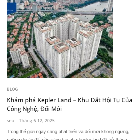
BLOG
Khám phá Kepler Land – Khu Đất Hội Tụ Của
Công Nghệ, Đổi Mới
seo
Tháng 6 12, 2025
Trong thế giới ngày càng phát triển và đổi mới không ngừng,
những dự án đất nền sáng tạo như kepler land đã trở thành