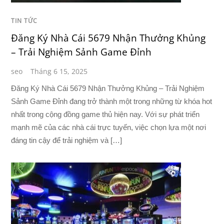
TIN TỨC
Đăng Ký Nhà Cái 5679 Nhận Thưởng Khủng
– Trải Nghiệm Sảnh Game Đỉnh
seo
Tháng 6 15, 2025
Đăng Ký Nhà Cái 5679 Nhận Thưởng Khủng – Trải Nghiệm
Sảnh Game Đỉnh đang trở thành một trong những từ khóa hot
nhất trong cộng đồng game thủ hiện nay. Với sự phát triển
mạnh mẽ của các nhà cái trực tuyến, việc chọn lựa một nơi
đáng tin cậy để trải nghiệm và […]