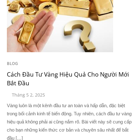
BLOG
Cách Đầu Tư Vàng Hiệu Quả Cho Người Mới
Bắt Đầu
Tháng 5 2, 2025
Vàng luôn là một kênh đầu tư an toàn và hấp dẫn, đặc biệt
trong bối cảnh kinh tế biến động. Tuy nhiên, cách đầu tư vàng
hiệu quả không phải ai cũng nắm rõ. Bài viết này sẽ cung cấp
cho bạn những kiến thức cơ bản và chuyên sâu nhất để bắt
đầu […]