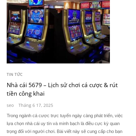
TIN TỨC
Nhà cái 5679 – Lịch sử chơi cá cược & rút
tiền công khai
seo
Tháng 6 17, 2025
Trong ngành cá cược trực tuyến ngày càng phát triển, việc
lựa chọn nhà cái uy tín và minh bạch là điều cực kỳ quan
trọng đối với người chơi. Bài viết này sẽ cung cấp cho bạn