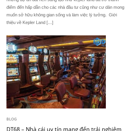
điểm đến hấp dẫn cho các nhà đầu tư cũng như cư dân mong
muốn sở hữu không gian sống và làm việc lý tưởng. Giới
thiệu về Kepler Land […]
BLOG
DT68 – Nhà cái uy tín mang đến trải nghiệm