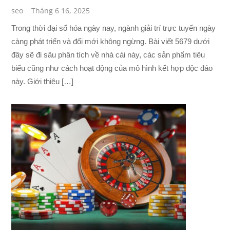
seo
Tháng 6 16, 2025
Trong thời đại số hóa ngày nay, ngành giải trí trực tuyến ngày
càng phát triển và đổi mới không ngừng. Bài viết 5679 dưới
đây sẽ đi sâu phân tích về nhà cái này, các sản phẩm tiêu
biểu cũng như cách hoạt động của mô hình kết hợp độc đáo
này. Giới thiệu […]