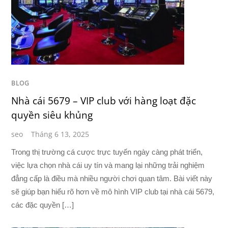
BLOG
Nhà cái 5679 – VIP club với hàng loạt đặc
quyền siêu khủng
seo
Tháng 6 13, 2025
Trong thị trường cá cược trực tuyến ngày càng phát triển,
việc lựa chọn nhà cái uy tín và mang lại những trải nghiệm
đẳng cấp là điều mà nhiều người chơi quan tâm. Bài viết này
sẽ giúp bạn hiểu rõ hơn về mô hình VIP club tại nhà cái 5679,
các đặc quyền […]