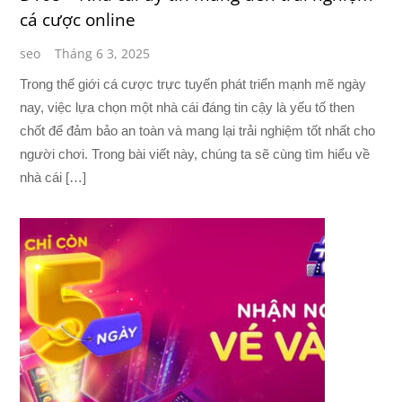
cá cược online
seo
Tháng 6 3, 2025
Trong thế giới cá cược trực tuyến phát triển mạnh mẽ ngày
nay, việc lựa chọn một nhà cái đáng tin cậy là yếu tố then
chốt để đảm bảo an toàn và mang lại trải nghiệm tốt nhất cho
người chơi. Trong bài viết này, chúng ta sẽ cùng tìm hiểu về
nhà cái […]