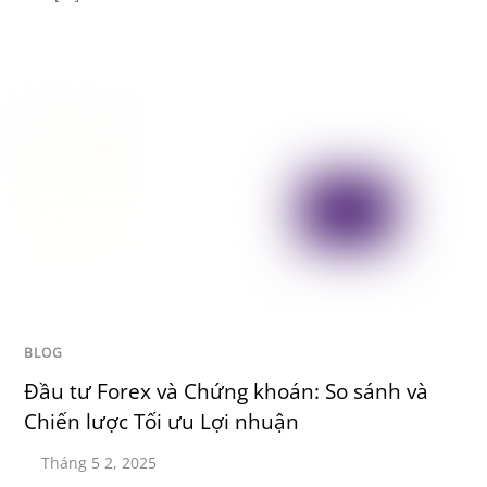
BLOG
Đầu tư Forex và Chứng khoán: So sánh và
Chiến lược Tối ưu Lợi nhuận
Tháng 5 2, 2025