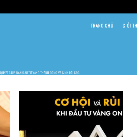
TRANG CHỦ
GIỚI T
 QUYẾT GIÚP BẠN ĐẦU TƯ VÀNG THÀNH CÔNG VÀ SINH LỜI CAO.