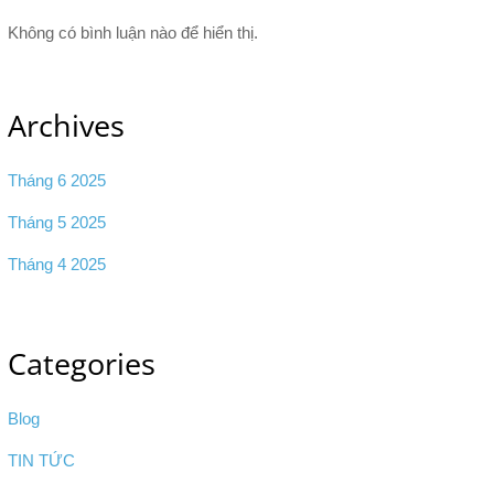
Không có bình luận nào để hiển thị.
Archives
Tháng 6 2025
Tháng 5 2025
Tháng 4 2025
Categories
Blog
TIN TỨC