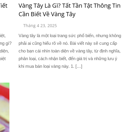
iết
Vàng Tây Là Gì? Tất Tần Tật Thông Tin
Cần Biết Về Vàng Tây
Tháng 4 23, 2025
ệt,
Vàng tây là một loại trang sức phổ biến, nhưng không
ng gì?
phải ai cũng hiểu rõ về nó. Bài viết này sẽ cung cấp
diện,
cho bạn cái nhìn toàn diện về vàng tây, từ định nghĩa,
biệt
phân loại, cách nhận biết, đến giá trị và những lưu ý
khi mua bán loại vàng này. 1. […]