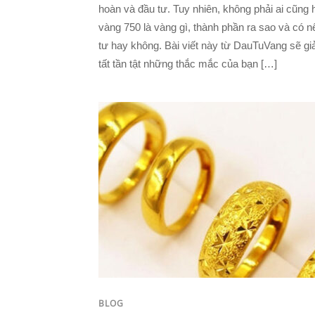
hoàn và đầu tư. Tuy nhiên, không phải ai cũng h
vàng 750 là vàng gì, thành phần ra sao và có n
tư hay không. Bài viết này từ DauTuVang sẽ gi
tất tần tật những thắc mắc của bạn […]
BLOG