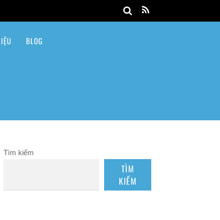
HIỆU
BLOG
Tìm kiếm
TÌM
KIẾM