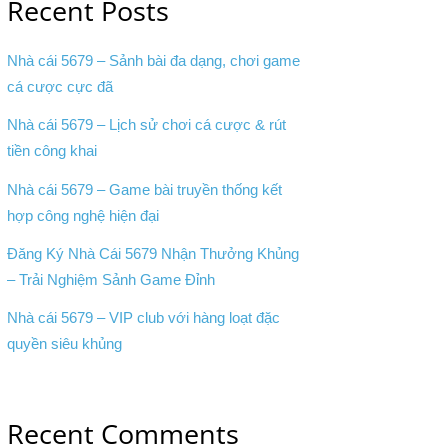
Recent Posts
Nhà cái 5679 – Sảnh bài đa dạng, chơi game
cá cược cực đã
Nhà cái 5679 – Lịch sử chơi cá cược & rút
tiền công khai
Nhà cái 5679 – Game bài truyền thống kết
hợp công nghệ hiện đại
Đăng Ký Nhà Cái 5679 Nhận Thưởng Khủng
– Trải Nghiệm Sảnh Game Đỉnh
Nhà cái 5679 – VIP club với hàng loạt đặc
quyền siêu khủng
Recent Comments