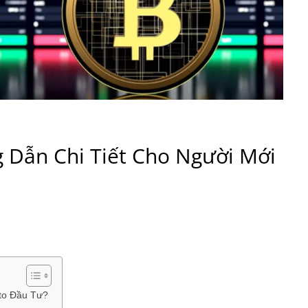
 Dẫn Chi Tiết Cho Người Mới
pto Đầu Tư?