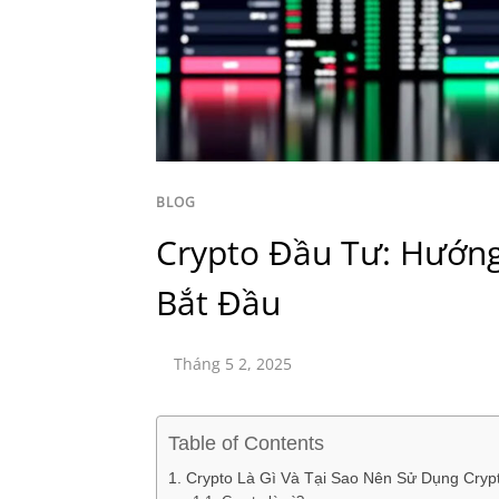
BLOG
Crypto Đầu Tư: Hướng
Bắt Đầu
Tháng 5 2, 2025
Table of Contents
1. Crypto Là Gì Và Tại Sao Nên Sử Dụng Cry