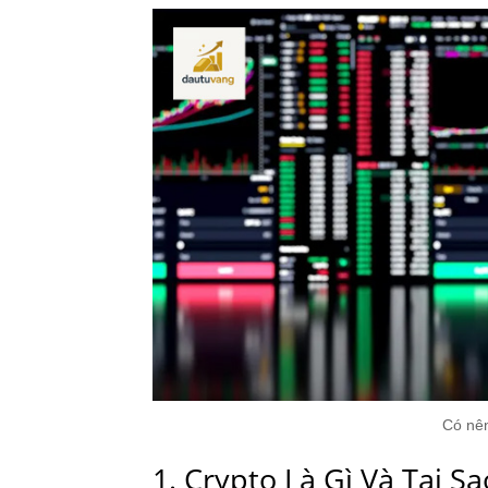
Có nên
1. Crypto Là Gì Và Tại 