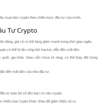
t đầu mua bán crypto theo chiến lược đầu tư của mình.
Đầu Tư Crypto
iến động, giá cả có thể tăng giảm mạnh trong thời gian ngắn.
pto có thể bị tấn công bởi hacker, dẫn đến mất tiền.
 quốc gia khác nhau vẫn chưa rõ ràng, có thể thay đổi trong
 dẫn đến mất tiền của nhà đầu tư.
ầu tư toàn bộ số tiền bạn có vào crypto.
 nhiều loại crypto khác nhau để giảm thiểu rủi ro.