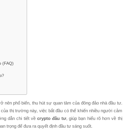
o (FAQ)
to?
rở nên phổ biến, thu hút sự quan tâm của đông đảo nhà đầu tư.
 của thị trường này, việc bắt đầu có thể khiến nhiều người cảm
ớng dẫn chi tiết về
crypto đầu tư
, giúp bạn hiểu rõ hơn về thị
an trọng để đưa ra quyết định đầu tư sáng suốt.