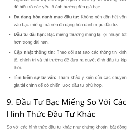
để hiểu rõ các yếu tố ảnh hưởng đến giá bạc.
Đa dạng hóa danh mục đầu tư:
Không nên dồn hết vốn
vào bạc miếng mà nên đa dạng hóa danh mục đầu tư.
Đầu tư dài hạn:
Bạc miếng thường mang lại lợi nhuận tốt
hơn trong dài hạn.
Cập nhật thông tin:
Theo dõi sát sao các thông tin kinh
tế, chính trị và thị trường để đưa ra quyết định đầu tư kịp
thời.
Tìm kiếm sự tư vấn:
Tham khảo ý kiến của các chuyên
gia tài chính để có chiến lược đầu tư phù hợp.
9. Đầu Tư Bạc Miếng So Với Các
Hình Thức Đầu Tư Khác
So với các hình thức đầu tư khác như chứng khoán, bất động