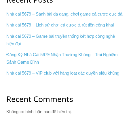
Nhà cái 5679 – Sảnh bài đa dạng, chơi game cá cược cực đã
Nhà cái 5679 – Lịch sử chơi cá cược & rút tiền công khai
Nhà cái 5679 – Game bài truyền thống kết hợp công nghệ
hiện đại
Đăng Ký Nhà Cái 5679 Nhận Thưởng Khủng – Trải Nghiệm
Sảnh Game Đỉnh
Nhà cái 5679 – VIP club với hàng loạt đặc quyền siêu khủng
Recent Comments
Không có bình luận nào để hiển thị.