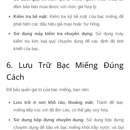
đảm bảo bạn mua được với mức giá hợp lý.
Kiểm tra bề mặt:
Kiểm tra kỹ bề mặt của bạc miếng để
phát hiện các dấu hiệu giả mạo hoặc hư hỏng.
Sử dụng máy kiểm tra chuyên dụng:
Sử dụng máy
kiểm tra kim loại quý chuyên dụng để xác định độ tinh
khiết của bạc.
6. Lưu Trữ Bạc Miếng Đúng
Cách
Để bảo quản giá trị của bạc miếng, bạn nên:
Lưu trữ ở nơi khô ráo, thoáng mát:
Tránh để bạc
miếng tiếp xúc với độ ẩm cao, có thể gây oxy hóa.
Sử dụng hộp đựng chuyên dụng:
Sử dụng hộp đựng
chuyên dụng để bảo vệ bạc miếng khỏi trầy xước và bụi