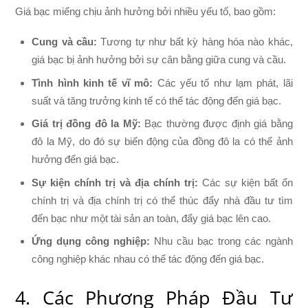
Giá bạc miếng chịu ảnh hưởng bởi nhiều yếu tố, bao gồm:
Cung và cầu:
Tương tự như bất kỳ hàng hóa nào khác,
giá bạc bị ảnh hưởng bởi sự cân bằng giữa cung và cầu.
Tình hình kinh tế vĩ mô:
Các yếu tố như lạm phát, lãi
suất và tăng trưởng kinh tế có thể tác động đến giá bạc.
Giá trị đồng đô la Mỹ:
Bạc thường được định giá bằng
đô la Mỹ, do đó sự biến động của đồng đô la có thể ảnh
hưởng đến giá bạc.
Sự kiện chính trị và địa chính trị:
Các sự kiện bất ổn
chính trị và địa chính trị có thể thúc đẩy nhà đầu tư tìm
đến bạc như một tài sản an toàn, đẩy giá bạc lên cao.
Ứng dụng công nghiệp:
Nhu cầu bạc trong các ngành
công nghiệp khác nhau có thể tác động đến giá bạc.
4. Các Phương Pháp Đầu Tư