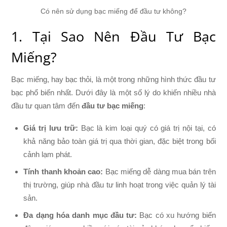
Có nên sử dụng bạc miếng để đầu tư không?
1. Tại Sao Nên Đầu Tư Bạc
Miếng?
Bạc miếng, hay bạc thỏi, là một trong những hình thức đầu tư
bạc phổ biến nhất. Dưới đây là một số lý do khiến nhiều nhà
đầu tư quan tâm đến
đầu tư bạc miếng
:
Giá trị lưu trữ:
Bạc là kim loại quý có giá trị nội tại, có
khả năng bảo toàn giá trị qua thời gian, đặc biệt trong bối
cảnh lạm phát.
Tính thanh khoản cao:
Bạc miếng dễ dàng mua bán trên
thị trường, giúp nhà đầu tư linh hoạt trong việc quản lý tài
sản.
Đa dạng hóa danh mục đầu tư:
Bạc có xu hướng biến